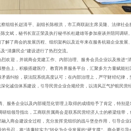
检监察组组长赵清平、副组长陈根洪，市工商联副主席吴隆、法律社会
任陈文斌，秘书长宣正荣及执行秘书长杜建雄等参加座谈并陪同调研
细了解了商会的发展历程、组织架构以及近年来在服务杭籍企业发展
及“清廉民企”建设进行了热烈交流。
热烈欢迎，并就商会党建工作、内部治理、服务会员企业以及推进“清
源整合上，积极搭建医疗、教育跨界服务平台，汇聚多方力量赋能社
解矛盾纠纷，获法院系统高度认可；在内部治理上，严守财经纪律，
续深化诚信体系建设，引导民营企业合规经营，以清风正气护航民营
情、服务企业以及内部规范化管理上取得的成绩给予了肯定，特别是
，调研组领导指出，工商联所属商会是联系民营经济人士的桥梁纽带，
求融入商会建设全过程，充分发挥党组织的战斗堡垒作用，引导企业
的号召，将“清廉软实力”转化为企业发展的“硬支撑”。商会要引