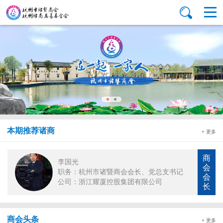
本期推荐诸商
+ 更多
商
李国光
会
职务：杭州市诸暨商会会长、党总支书记
会
公司：浙江耀厦控股集团有限公司
长
商会头条
+ 更多