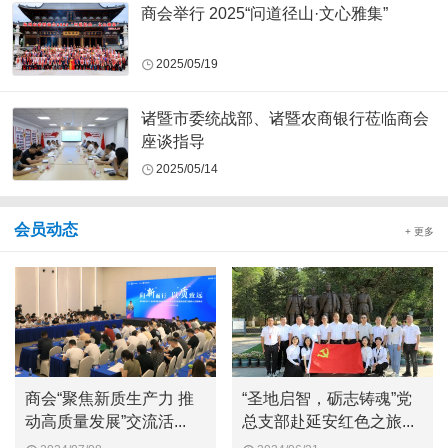
商会举行 2025“问道径山·文心雅集”
2025/05/19
诸暨市委统战部、诸暨农商银行莅临商会
座谈指导
2025/05/14
会员动态
+ 更多
商会“聚焦新质生产力 推
“圣地启智，砺志铸魂”党
动高质量发展”交流活...
总支部赴延安红色之旅...