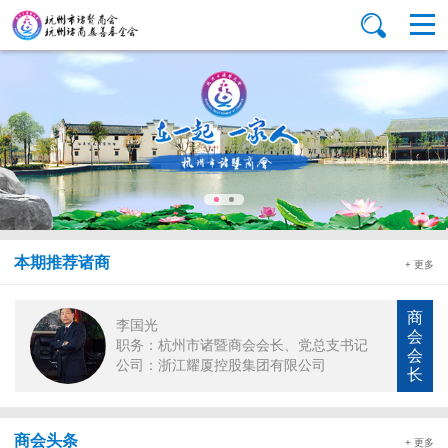
本期推荐诸商
+ 更多
商
李国光
会
职务：杭州市诸暨商会会长、党总支书记
会
公司：浙江耀厦控股集团有限公司
长
商会头条
+ 更多