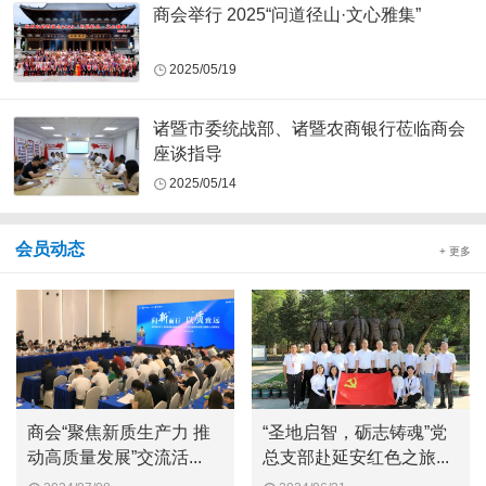
商会举行 2025“问道径山·文心雅集”
2025/05/19
诸暨市委统战部、诸暨农商银行莅临商会
座谈指导
2025/05/14
会员动态
+ 更多
商会“聚焦新质生产力 推
“圣地启智，砺志铸魂”党
动高质量发展”交流活...
总支部赴延安红色之旅...