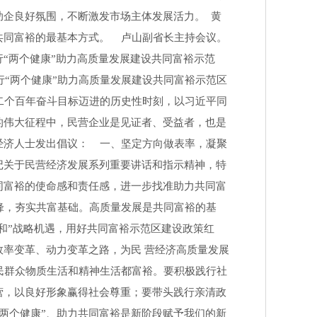
企良好氛围，不断激发市场主体发展活力。 黄
共同富裕的最基本方式。 卢山副省长主持会议。
“两个健康”助力高质量发展建设共同富裕示范
“两个健康”助力高质量发展建设共同富裕示范区
二个百年奋斗目标迈进的历史性时刻，以习近平同
的伟大征程中，民营企业是见证者、受益者，也是
经济人士发出倡议： 一、坚定方向做表率，凝聚
记关于民营经济发展系列重要讲话和指示精神，特
同富裕的使命感和责任感，进一步找准助力共同富
锋，夯实共富基础。高质量发展是共同富裕的基
和”战略机遇，用好共同富裕示范区建设政策红
率变革、动力变革之路，为民 营经济高质量发展
民群众物质生活和精神生活都富裕。要积极践行社
营，以良好形象赢得社会尊重；要带头践行亲清政
两个健康”、助力共同富裕是新阶段赋予我们的新