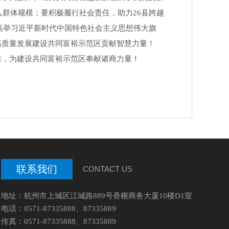
群体规模；要积极履行社会责任，助力26县跨越
高举习近平新时代中国特色社会主义思想伟大旗
，高质量发展建设共同富裕示范区贡献智慧力量！
起来，为建设共同富裕示范区奉献诸商力量！
联系我们
CONTACT US
地址：杭州市上城区江城路889号香榭商务大厦10楼D1室
电话：0571-87335888、87335889
传真：0571-87335888、87335889