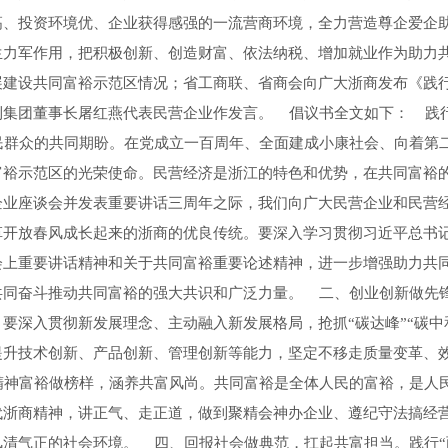
高、投资环境优、企业获得感强的一流营商环境，全力营造尊企爱企助
生力军作用，把积极创新、创造财富、依法纳税、增加就业作为助力
建设共同富裕示范区情况；省工商联、省商会向广大浙商发布《践行
集团董事长屠红燕代表民营企业作发言。 倡议书全文如下： 践行
民群众的共同期盼。在党成立一百周年、全面建成小康社会、向着第
富裕示范区的光荣使命。民营经济是浙江的特色和优势，在共同富裕
企业座谈会并发表重要讲话三周年之际，我们向广大民营企业和民营
革开放春风成长起来的浙商的优良传统。要深入学习贯彻习近平总书
会上重要讲话精神和关于共同富裕重要论述精神，进一步增强助力共
共同奋斗推动共同富裕的强大共识和广泛力量。 二、创业创新做先
要深入贯彻新发展理念、主动融入新发展格局，抢抓“碳达峰”“碳中
升技术创新、产品创新、管理创新等能力，坚定不移走质量变革、效
精神富裕做榜样，涵养共富风尚。共同富裕是全体人民的富裕，是人
代浙商精神，讲正气、走正道，做到聚精会神办企业、遵纪守法搞经
清气正的社会环境。 四、回报社会做典范，扛起共富担当。践行“