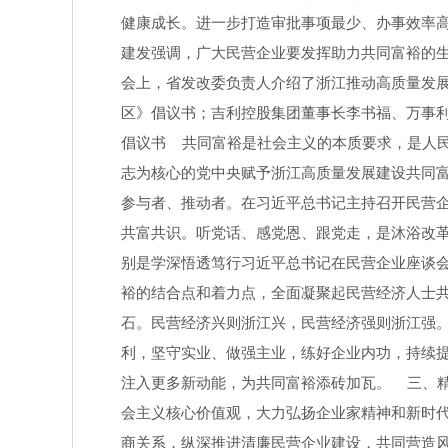
健康成长。进一步打造审批事项最少、办事效率
建发强调，广大民营企业要发挥助力共同富裕的
会上，省发改委负责人介绍了浙江推动高质量发展
区》倡议书；吉利控股集团董事长李书福、万事利
倡议书 共同富裕是社会主义的本质要求，是人
志为核心的党中央赋予浙江高质量发展建设共同
参与者、推动者。在习近平总书记主持召开民营
共富共识。听党话、感党恩、跟党走，是沐浴改
别是学深悟透笃行习近平总书记在民营企业座谈
裕的结合点和着力点，全面凝聚起民营经济人士
石。民营经济兴则浙江兴，民营经济强则浙江强。
利，坚守实业、做强主业，练好企业内功，持续提
注入更多新动能，为共同富裕添砖加瓦。 三、
会主义核心价值观，大力弘扬企业家精神和新时
商关系，纵深推进清廉民营企业建设，共同营造风