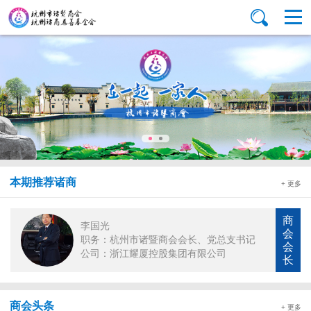
本期推荐诸商
+ 更多
商
李国光
会
职务：杭州市诸暨商会会长、党总支书记
会
公司：浙江耀厦控股集团有限公司
长
商会头条
+ 更多