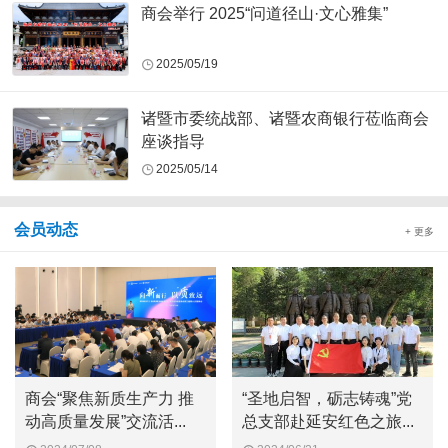
商会举行 2025“问道径山·文心雅集”
2025/05/19
诸暨市委统战部、诸暨农商银行莅临商会
座谈指导
2025/05/14
会员动态
+ 更多
商会“聚焦新质生产力 推
“圣地启智，砺志铸魂”党
动高质量发展”交流活...
总支部赴延安红色之旅...