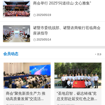
商会举行 2025“问道径山·文心雅集”
2025/05/19
诸暨市委统战部、诸暨农商银行莅临商会
座谈指导
2025/05/14
会员动态
+ 更多
商会“聚焦新质生产力 推
“圣地启智，砺志铸魂”党
动高质量发展”交流活...
总支部赴延安红色之旅...