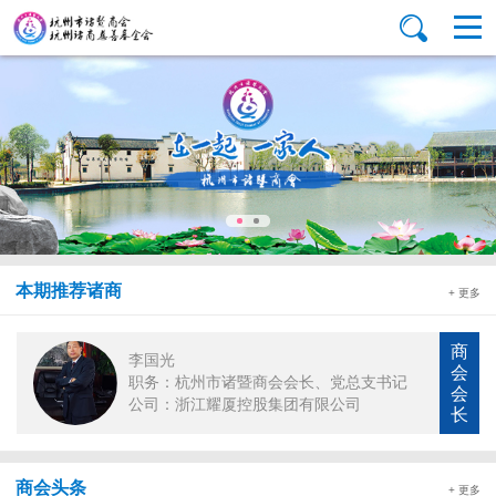
本期推荐诸商
+ 更多
商
李国光
会
职务：杭州市诸暨商会会长、党总支书记
会
公司：浙江耀厦控股集团有限公司
长
商会头条
+ 更多